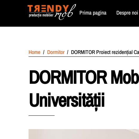
Skip
Prima pagina
Despre noi
to
content
Home
/
Dormitor
/
DORMITOR Proiect rezidențial Car
DORMITOR Mobili
Universității