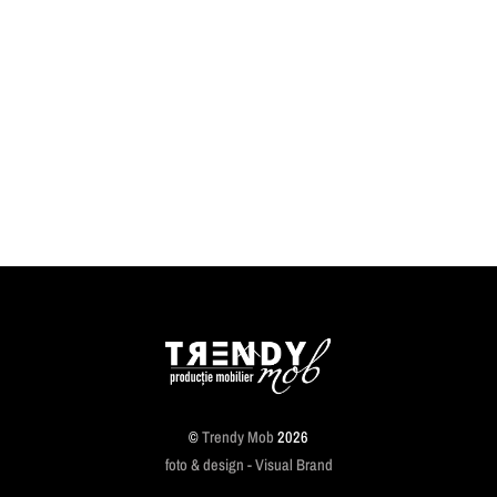
Back
To
Top
©
Trendy Mob
2026
foto & design - Visual Brand