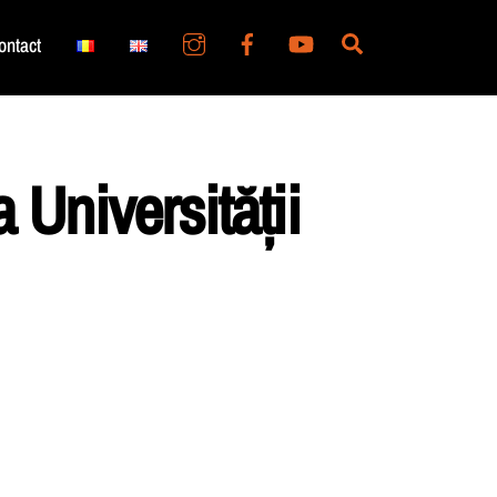
Search
ontact
 Universității